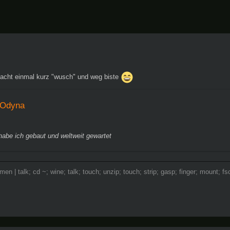
cht einmal kurz "wusch" und weg biste
Odyna
abe ich gebaut und weltweit gewartet
omen | talk; cd ~; wine; talk; touch; unzip; touch; strip; gasp; finger; mount;