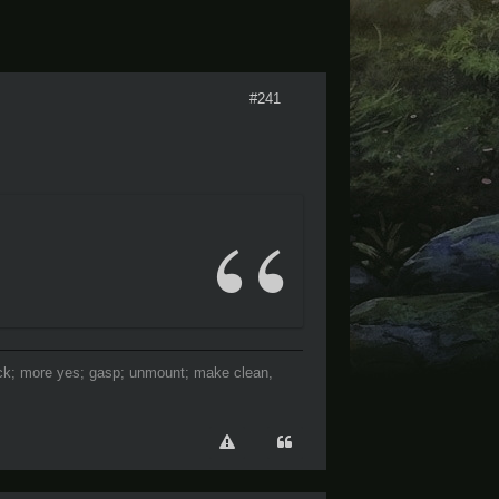
#241
 fsck; more yes; gasp; unmount; make clean,