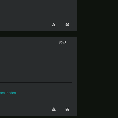
#243
nen landen.