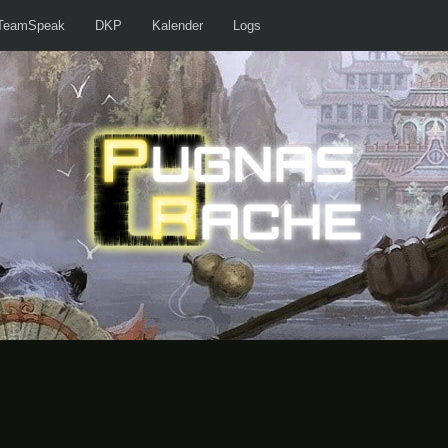
TeamSpeak
DKP
Kalender
Logs