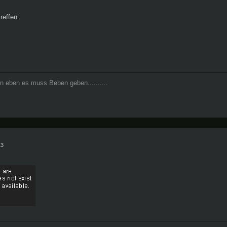
treffen:
n eben es muss Beben geben..........
13