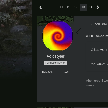
1
…
10
11
12
13
14
21. April 2013
ouuuu sowas ma
Zitat von
Acidstyler
Fortgeschrittener
uwe sowas h
Beiträge
176
who | grep -i w
sleep