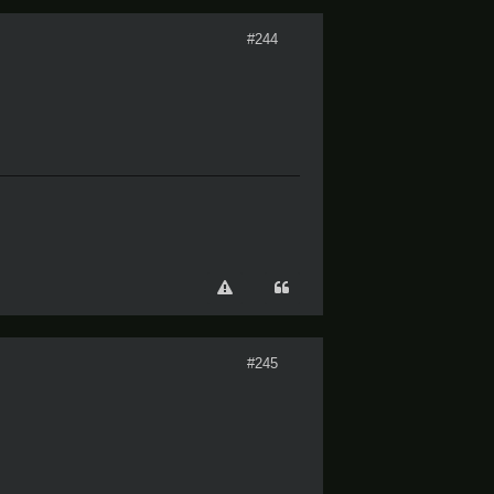
#244
#245