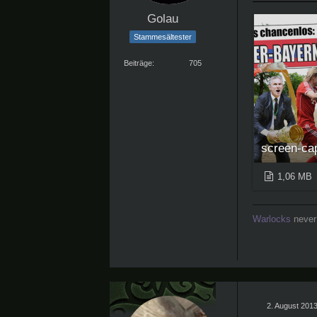
Golau
Stammesältester
Beiträge
705
screen-ca
1,06 MB
Warlock
s
never 
2. August 201