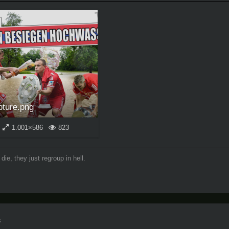
pture.png
1.001×586
823
die, they just regroup in hell.
3