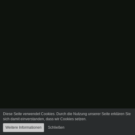
Diese Seite verwendet Cookies. Durch die Nutzung unserer Seite erklären Sie
sich damit einverstanden, dass wir Cookies setzen.
Datenschutzerklärung
Community-Software:
WoltLab Suite™ 5.2.0
Weitere Informationen
Schließen