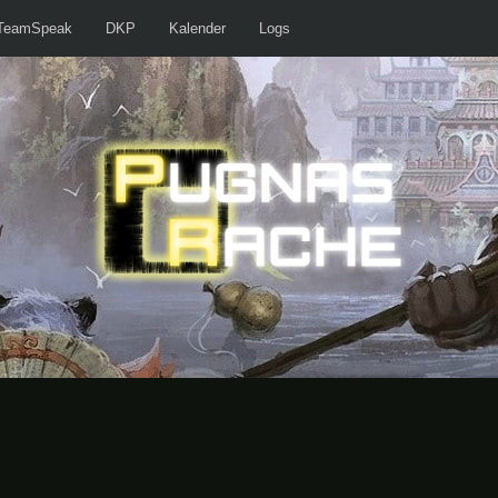
TeamSpeak
DKP
Kalender
Logs