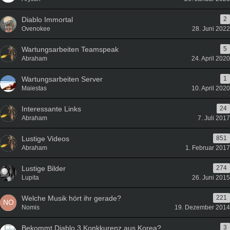
Diablo Immortal
2
Ovenokee
28. Juni 2022
Wartungsarbeiten Teamspeak
5
Abraham
24. April 2020
Wartungsarbeiten Server
1
Maiestas
10. April 2020
Interessante Links
24
Abraham
7. Juli 2017
Lustige Videos
851
Abraham
1. Februar 2017
Lustige Bilder
274
Lupita
26. Juni 2015
Welche Musik hört ihr gerade?
221
Nomis
19. Dezember 2014
Bekommt Diablo 3 Konkkurenz aus Korea?
3