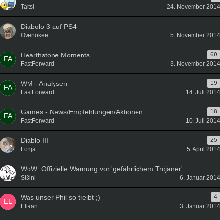
Taitsi
24. November 2014
Diabolo 3 auf PS4
Ovenokee
5. November 2014
Hearthstone Moments
69
FastForward
3. November 2014
WM - Analysen
19
FastForward
14. Juli 2014
Games - News/Empfehlungen/Aktionen
18
FastForward
10. Juli 2014
Diablo III
25
Lonja
5. April 2014
WoW: Offizielle Warnung vor 'gefährlichem Trojaner'
St3ini
6. Januar 2014
Was unser Phil so treibt ;)
4
Eliaan
3. Januar 2014