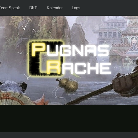
TeamSpeak
DKP
Kalender
Logs