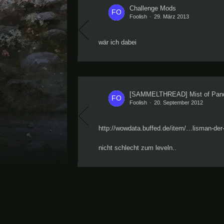
Challenge Mods
Foolish
29. März 2013
wär ich dabei
[SAMMELTHREAD] Mist of Panda
Foolish
20. September 2012
http://wowdata.buffed.de/item/…lisman-der
nicht schlecht zum leveln..