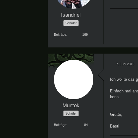
Isandriel
Schüler
Beiträge
169
7. Juni 2013
Ich wollte das
Einfach mal an
kann.
Muntok
Schüler
Grüße,
Beiträge
84
Basti