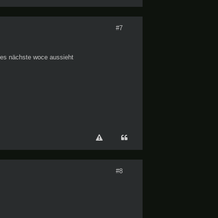
#7
e es nächste woce aussieht
#8