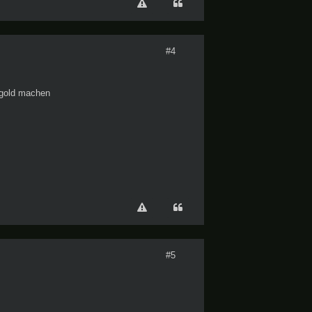
#4
h gold machen
#5