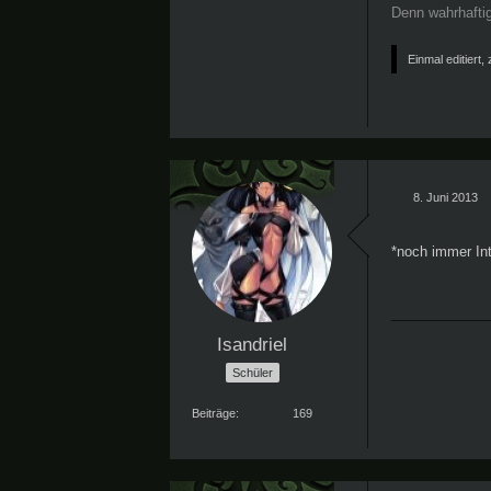
Denn wahrhaftig
Einmal editiert,
8. Juni 2013
*noch immer In
Isandriel
Schüler
Beiträge
169