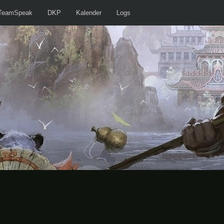
TeamSpeak
DKP
Kalender
Logs