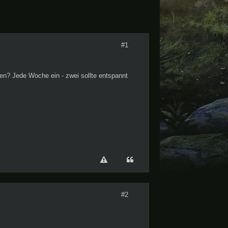
#1
n? Jede Woche ein - zwei sollte entspannt
#2