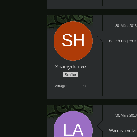
30. März 2013
da ich ungern m
Shamydeluxe
Schüler
Beiträge
56
30. März 2013
Wenn ich on bin