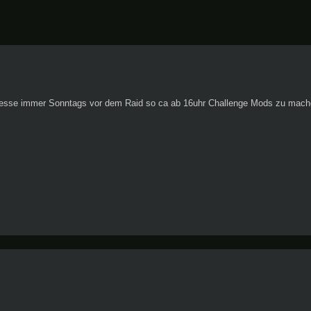
resse immer Sonntags vor dem Raid so ca ab 16uhr Challenge Mods zu mache