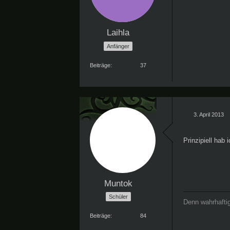
Laihla
Anfänger
Beiträge
37
3. April 2013
Prinzipiell hab
Muntok
Schüler
Denn wahrhaftig
Beiträge
84