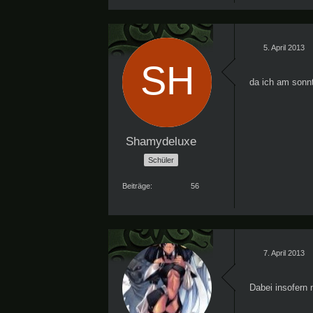
5. April 2013
da ich am sonnt
Shamydeluxe
Schüler
Beiträge
56
7. April 2013
Dabei insofern 