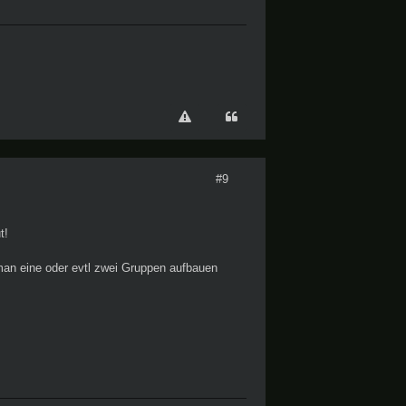
#9
t!
an eine oder evtl zwei Gruppen aufbauen