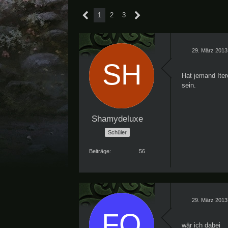
1
2
3
29. März 2013
Hat jemand Ite
sein.
Shamydeluxe
Schüler
Beiträge
56
29. März 2013
wär ich dabei